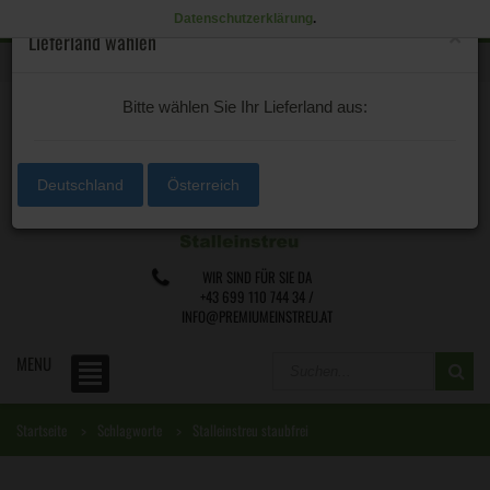
Datenschutzerklärung
.
×
Lieferland wählen
0 /
€0,00
Lieferland
Bitte wählen Sie Ihr Lieferland aus:
Deutschland
Österreich
WIR SIND FÜR SIE DA
+43 699 110 744 34 /
INFO@PREMIUMEINSTREU.AT
MENU
Startseite
Schlagworte
Stalleinstreu staubfrei