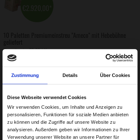
€2.920,00
*
10 Paletten Premiumeinstreu "Ameco" mit Hebebühne
geliefert
Grundpreis: €0,60 / Kg
240 Ballen á 20kg, 0,60/kg
Versandkostenfrei in ganz Österreich!
Zustimmung
Details
Über Cookies
Wichtiger Hinweis: die Standardlieferung beinhaltet kein
telefonisches Aviso. Dafür bitte telefonisch avisierte Zustellung im
Diese Webseite verwendet Cookies
Bestellprozess auswählen!
Wir verwenden Cookies, um Inhalte und Anzeigen zu
personalisieren, Funktionen für soziale Medien anbieten
HINZUFÜGEN
zu können und die Zugriffe auf unsere Website zu
analysieren. Außerdem geben wir Informationen zu Ihrer
Verwendung unserer Website an unsere Partner für