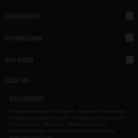
KUNDENDIENST
INFORMATIONEN
MEIN KONTO
FOLGE UNS
SCHLAGWORTE
Boxeneinstreu entstaubt
Boxenstreu
Boxentreu
Pferdeeinstreu
Pferdeeinstreu günstig Österreich
Pferdeeinstreu online kaufen
Premiumeinstreu
Stalleinstreu
Stalleinstreu staubfrei
Staubfreies Einstreu
ameco Stalleinstreu aus Holzgranulat
ameco premiumeinstreu