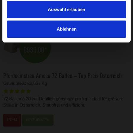
Auswahl erlauben
Ablehnen
€939,00
*
Pferdeeinstreu Ameco 72 Ballen – Top Preis Österreich
Grundpreis: €0,65 / Kg
72 Ballen á 20 kg. Deutlich günstiger pro kg – ideal für größere
Ställe in Österreich. Staubfrei und effizient.
HINZUFÜGEN