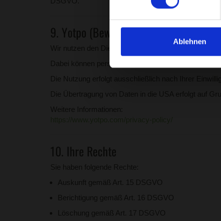
DSGVO.
9. Yotpo (Bewertungen)
Ablehnen
Wir nutzen den Dienst Yotpo Ltd., 400 Lafayette St
Dabei können personenbezogene Daten (z.B. IP-Adr
Die Nutzung erfolgt ausschließlich nach Ihrer Einwill
Die Übertragung von Daten in die USA erfolgt auf 
Weitere Informationen:
https://www.yotpo.com/privacy-policy/
10. Ihre Rechte
Sie haben folgende Rechte:
Auskunft gemäß Art. 15 DSGVO
Berichtigung gemäß Art. 16 DSGVO
Löschung gemäß Art. 17 DSGVO