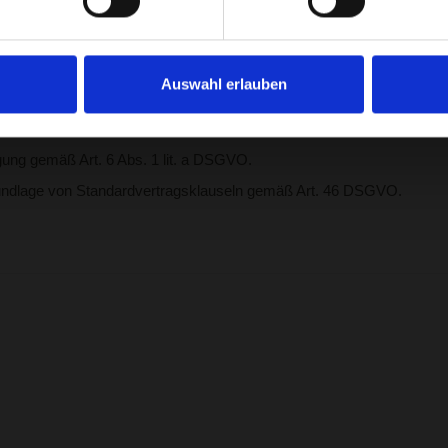
Auswahl erlauben
., New York, NY 10003, USA, zur Anzeige von Kundenbewertungen.
esse oder Nutzungsdaten) an Yotpo übertragen werden.
igung gemäß Art. 6 Abs. 1 lit. a DSGVO.
Grundlage von Standardvertragsklauseln gemäß Art. 46 DSGVO.