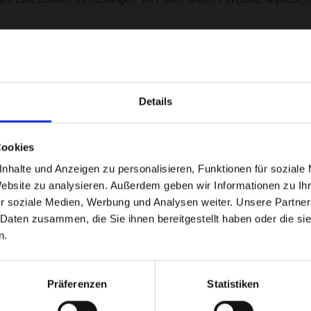
Details
d Limited, Gordon House, Barrow Street, Dublin 4, Irland.
rsonenbezogenen Daten, sondern dient lediglich der Verwaltung und 
igung gemäß Art. 6 Abs. 1 lit. a DSGVO.
Cookies
nhalte und Anzeigen zu personalisieren, Funktionen für soziale
Website zu analysieren. Außerdem geben wir Informationen zu I
r soziale Medien, Werbung und Analysen weiter. Unsere Partner
n wir Google Analytics, einen Webanalysedienst der Google Ireland Lim
 Daten zusammen, die Sie ihnen bereitgestellt haben oder die s
se der Nutzung unserer Website ermöglichen.
n.
hre IP-Adresse innerhalb der Europäischen Union gekürzt wird.
dlage Ihrer Einwilligung gemäß Art. 6 Abs. 1 lit. a DSGVO.
Präferenzen
Statistiken
in die USA übertragen werden. Die Übertragung erfolgt auf Grundlag