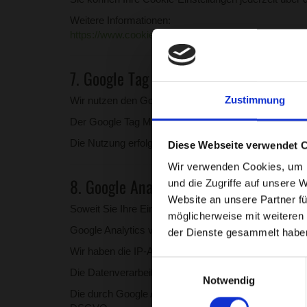
Weitere Informationen:
https://www.cookiebot.com/de/privacy-policy/
7. Google Tag Manager
Zustimmung
Wir nutzen den Google Tag Manager der Google Irelan
Der Google Tag Manager selbst verarbeitet keine pe
Die Nutzung erfolgt ausschließlich nach Ihrer Einwill
Diese Webseite verwendet 
Wir verwenden Cookies, um I
8. Google Analytics
und die Zugriffe auf unsere 
Website an unsere Partner fü
Soweit Sie Ihre Einwilligung erteilt haben, verwende
möglicherweise mit weiteren
Google Analytics verwendet Cookies, die eine Analy
der Dienste gesammelt habe
Wir haben die IP-Anonymisierung aktiviert, sodass I
Einwilligungsauswahl
Die Datenverarbeitung erfolgt ausschließlich auf Grun
Notwendig
Die durch Google Analytics erhobenen Daten können 