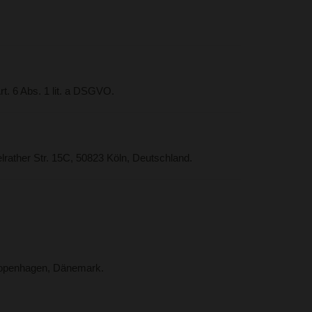
t. 6 Abs. 1 lit. a DSGVO.
rather Str. 15C, 50823 Köln, Deutschland.
Kopenhagen, Dänemark.
.