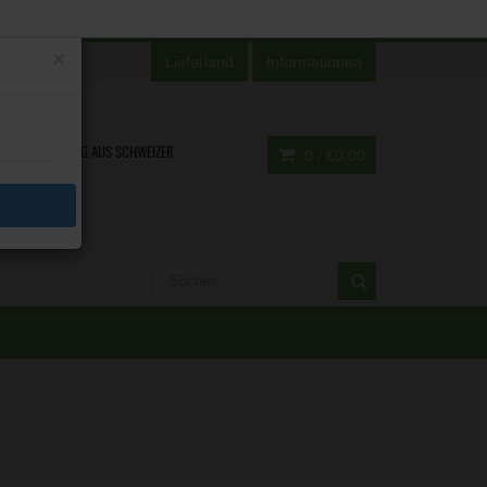
×
Lieferland
Informationen
ENTWICKLUNG AUS SCHWEIZER
0 /
€0,00
HAND