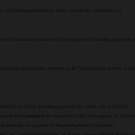
 und Zahlungsdienstleister weiter, soweit dies erforderlich ist.
hre Daten ausschließlich auf Grundlage Ihrer Einwilligung gemäß Ar
rustbadge eingebunden. Anbieter ist die Trusted Shops GmbH, Subbel
ließlich nach Ihrer Einwilligung gemäß Art. 6 Abs. 1 lit. a DSGVO.
Consent-Tool
Cookiebot
der Usercentrics A/S, Havnegade 39, 1058 
kie-Auswahl, um gesetzliche Nachweispflichten zu erfüllen.
 den Link „Cookie-Einstellungen“ im Footer unserer Website anpassen