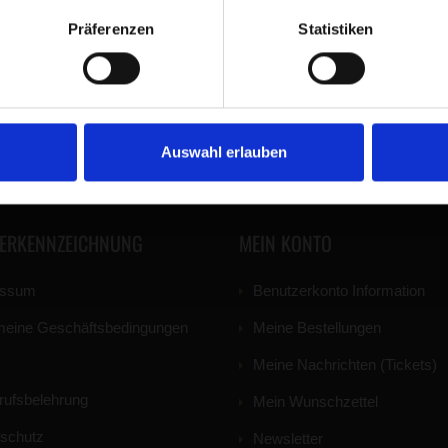
Sie sich
hier oder kontaktieren Sie uns
!
Präferenzen
Statistiken
fenden bleiben? Newsletter:
Auswahl erlauben
TERKENNZEICHNUNG
MEIN KONTO
essum
Benutzerkonto Information
meine Geschäftsbedingungen
Meine Bestellungen
Meine Nachrichten (Tickets)
rufsbelehrung
Mein Wunschzettel
schutz
Newsletter