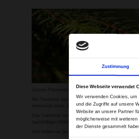
Zustimmung
Diese Webseite verwendet 
Unsere Pferdeeinstreu ist ein reines Naturprodukt, 
Wir verwenden Cookies, um I
Als Faserholz bezeichnet man jenen Teil der Waldbew
und die Zugriffe auf unsere 
entwickeln kann. Es wird entrindet, zerkleinert, geh
Website an unsere Partner fü
Das Faserholz für unser Produkt kommt aus Rumänie
möglicherweise mit weiteren
nachhaltigen Wäldern.
der Dienste gesammelt habe
Hier haben wir genügend Holzvorkommen so daß wir 