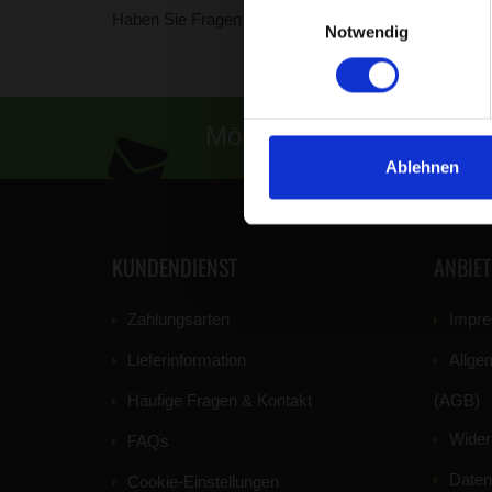
Einwilligungsauswahl
Haben Sie Fragen zu unserer Einstreu? Informieren 
Notwendig
Möchten Sie auf dem Lau
Ablehnen
KUNDENDIENST
ANBIE
Zahlungsarten
Impr
Lieferinformation
Allge
Häufige Fragen & Kontakt
(AGB)
Wider
FAQs
Daten
Cookie-Einstellungen