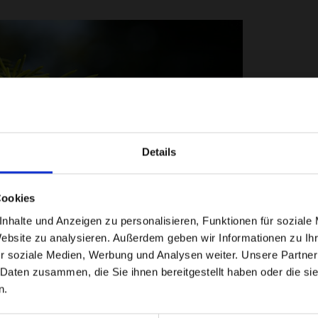
Details
Cookies
welches aus 100% unbehandeltem Fichtenholz, und zwar aus Faserholz,
nhalte und Anzeigen zu personalisieren, Funktionen für soziale
irtschaftung, wo man den Wald durchlichtet (ausforstet) damit sich
Website zu analysieren. Außerdem geben wir Informationen zu I
ämmert und gequetscht, komplett entstaubt, mit 11 bis 12% befeuchtet
r soziale Medien, Werbung und Analysen weiter. Unsere Partner
n, aus dem Herzen Transsylvaniens. Dieses Gebiet, das auch Siebe
 Daten zusammen, die Sie ihnen bereitgestellt haben oder die s
n.
keine Versorgungsprobleme haben. In dieser Region wächst noch me