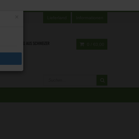
×
Lieferland
Informationen
ENTWICKLUNG AUS SCHWEIZER
0 /
€0,00
HAND