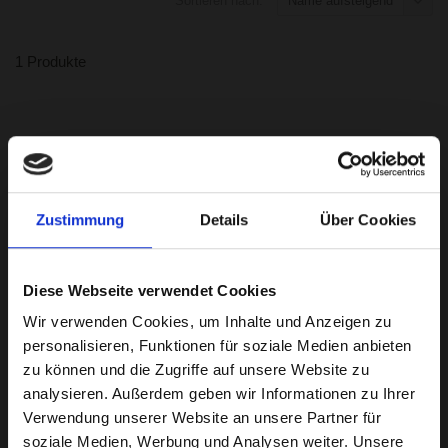
Sortieren nach:
Name aufsteigend
1 Produkte
Zustimmung
Details
Über Cookies
€249,00
*
Diese Webseite verwendet Cookies
Wir verwenden Cookies, um Inhalte und Anzeigen zu
Pferdeeinstreu Ameco Palette 24 Ballen – Abholung Wien
personalisieren, Funktionen für soziale Medien anbieten
günstig
zu können und die Zugriffe auf unsere Website zu
Grundpreis: €0,51 / Kg
analysieren. Außerdem geben wir Informationen zu Ihrer
Verwendung unserer Website an unsere Partner für
24 Ballen á 20 kg. Staubfreie Pferdeeinstreu zur Selbstabholung
soziale Medien, Werbung und Analysen weiter. Unsere