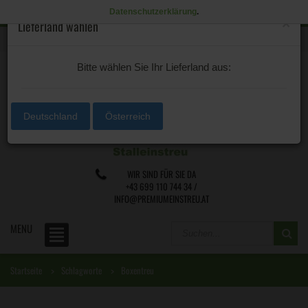
Datenschutzerklärung
.
×
Lieferland wählen
0 /
€0,00
Lieferland
Bitte wählen Sie Ihr Lieferland aus:
Deutschland
Österreich
WIR SIND FÜR SIE DA
+43 699 110 744 34 /
INFO@PREMIUMEINSTREU.AT
MENU
Startseite
Schlagworte
Boxentreu