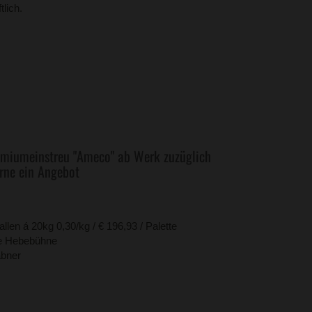
tlich.
emiumeinstreu "Ameco" ab Werk zuzüglich
erne ein Angebot
llen á 20kg 0,30/kg / € 196,93 / Palette
ne Hebebühne
abner