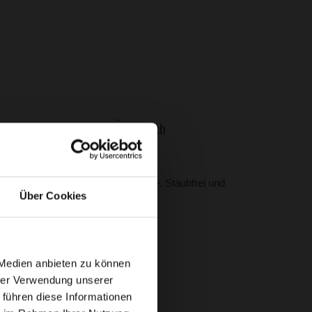
len – günstiger Preis Österreich
undpreis – ideal für mehrere Pferde. Staubfrei und
Über Cookies
ich.
 Medien anbieten zu können
hrer Verwendung unserer
 führen diese Informationen