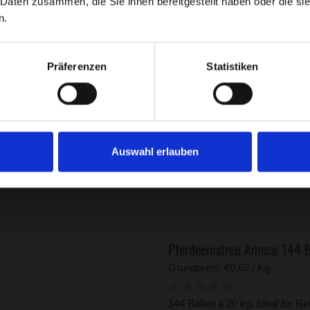
 Daten zusammen, die Sie ihnen bereitgestellt haben oder die s
n.
Pferdeeinstreu Ameco 24 Bal
Grundpreis: €0,68 / Kg
Präferenzen
Statistiken
24 Ballen á 20 kg. Staubfreie P
in Österreich. Saugfähig, spars
HINZUFÜGEN
Auswahl erlauben
Pferdeeinstreu Ameco 144 
Grundpreis: €0,62 / Kg
144 Ballen á 20 kg. Ideal für R