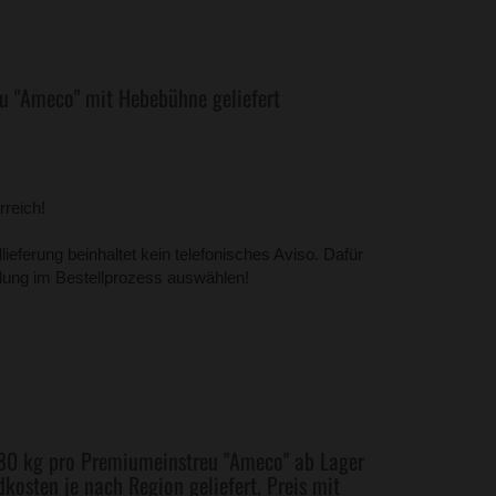
u "Ameco" mit Hebebühne geliefert
rreich!
lieferung beinhaltet kein telefonisches Aviso. Dafür
tellung im Bestellprozess auswählen!
480 kg pro Premiumeinstreu "Ameco" ab Lager
kosten je nach Region geliefert, Preis mit