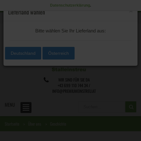
Datenschutzerklärung
.
×
Lieferland wählen
0 /
€0,00
Lieferland
Bitte wählen Sie Ihr Lieferland aus:
Deutschland
Österreich
WIR SIND FÜR SIE DA
+43 699 110 744 34 /
INFO@PREMIUMEINSTREU.AT
MENU
Startseite
Über uns
Geschichte