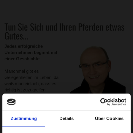
Tun Sie Sich und Ihren Pferden etwas
Gutes...
Jedes erfolgreiche
Unternehmen beginnt mit
einer Geschichte...
Manchmal gibt es
Gelegenheiten im Leben, da
weiß man einfach, dass es
richtig ist zuzugreifen.
Kennen Sie dieses
"Bauchgefühl"?
Genauso war es bei mir, als
ich Partner von ameco
Zustimmung
Details
Über Cookies
wurde.