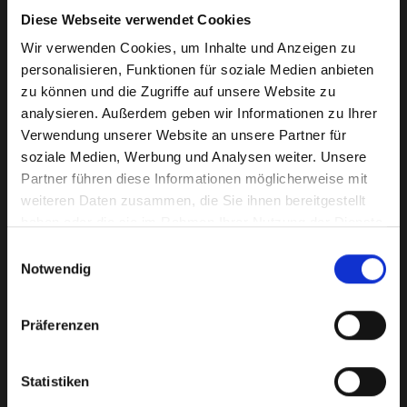
Ameco Stalleinstreu, ein reines Naturprodukt, hergestellt auf
Diese Webseite verwendet Cookies
nachhaltiger Basis aus zu 100% unbehandeltem Fichtenholz,
absolut staubfrei, aus den
Wäldern Transsylvaniens
.
Wir verwenden Cookies, um Inhalte und Anzeigen zu
Von einem bekannten Schweizer Unternehmer und mit dem
personalisieren, Funktionen für soziale Medien anbieten
Marktangebot umzufriedenem Stallbetreiber entwickelt, einfach
zu können und die Zugriffe auf unsere Website zu
und sicher
per Klick
direkt zu Ihnen in den Stall geliefert.
analysieren. Außerdem geben wir Informationen zu Ihrer
Immer mehr
Partner
, überzeugt von den hervorragenden
Verwendung unserer Website an unsere Partner für
qualitativen Eigenschaften unserer Pferdeeinstreu, aber ebenso
soziale Medien, Werbung und Analysen weiter. Unsere
von der umfassenden Beratung und dem Service, vor und lange
Partner führen diese Informationen möglicherweise mit
nach dem Kauf sowie der ganzjährigen Verfügbarkeit, vertrauen
weiteren Daten zusammen, die Sie ihnen bereitgestellt
auf unser
Produkt
.
haben oder die sie im Rahmen Ihrer Nutzung der Dienste
Überzeugen Sie sich selbst und testen Sie uns die
gesammelt haben.
Einwilligungsauswahl
Pferdeeinstreu der nächsten Generation!
Notwendig
Ich freue mich auf Sie!
Präferenzen
Statistiken