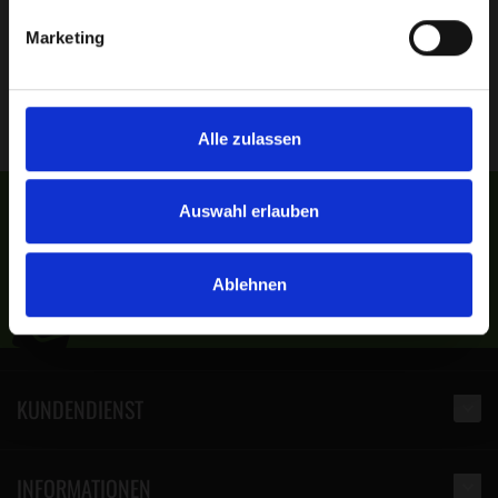
Marketing
Ihr Gerhard Grabner,
Generalimporteur für ameco Premiumeinstreu
Österreich & Deutschland
Alle zulassen
Möchten Sie auf dem Laufenden
Auswahl erlauben
bleiben? Newsletter:
Ablehnen
KUNDENDIENST
INFORMATIONEN