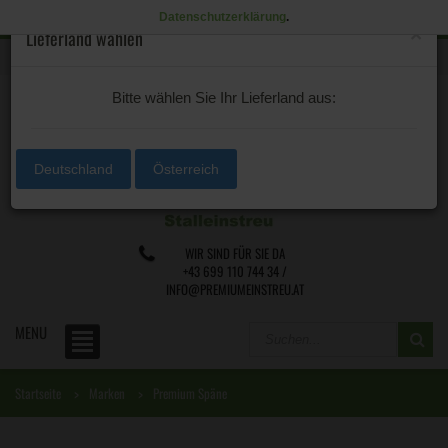
Datenschutzerklärung
.
×
Lieferland wählen
0 /
€0,00
Lieferland
Bitte wählen Sie Ihr Lieferland aus:
Deutschland
Österreich
WIR SIND FÜR SIE DA
+43 699 110 744 34 /
INFO@PREMIUMEINSTREU.AT
MENU
Startseite
Marken
Premium Späne