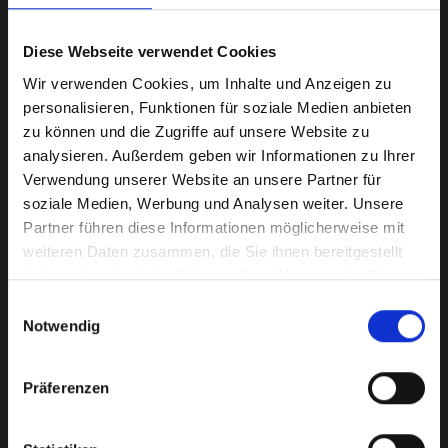
Sortieren nach:
Niedrigster Preis
Diese Webseite verwendet Cookies
0 Produkte
Wir verwenden Cookies, um Inhalte und Anzeigen zu
personalisieren, Funktionen für soziale Medien anbieten
zu können und die Zugriffe auf unsere Website zu
1
analysieren. Außerdem geben wir Informationen zu Ihrer
Verwendung unserer Website an unsere Partner für
Staubfreie Pferdeeinstreu aus Holz
soziale Medien, Werbung und Analysen weiter. Unsere
für Pferdeboxen
Partner führen diese Informationen möglicherweise mit
weiteren Daten zusammen, die Sie ihnen bereitgestellt
Unsere Premium Pferdeeinstreu aus hochwertigem Fichtenholz
haben oder die sie im Rahmen Ihrer Nutzung der Dienste
sorgt für eine besonders staubarme und hygienische Einstreu in
gesammelt haben.
Einwilligungsauswahl
der Pferdebox. Durch die hohe Saugfähigkeit bleibt die Box
Notwendig
länger trocken und der Verbrauch der Einstreu reduziert sich
deutlich.
Die Ameco Premiumeinstreu wird von vielen Pferdehaltern und
Präferenzen
Tierärzten empfohlen, da sie eine gesunde Stallumgebung
unterstützt. Unsere Einstreu eignet sich ideal für Pferdeboxen,
Offenställe und Laufställe.