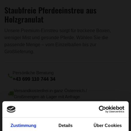
Staubfreie Pferdeeinstreu aus
Holzgranulat
Unsere Premium-Einstreu sorgt für trockene Boxen,
weniger Mist und gesunde Pferde. Wählen Sie die
passende Menge – vom Einzelballen bis zur
Großlieferung.
Persönliche Beratung
+43 699 110 744 34
Versandkostenfrei in ganz Österreich /
Großmengen ab Lager mit Anfrage
Entwicklung aus Schweizer Hand
Von Tierärzten empfohlen
Zustimmung
Details
Über Cookies