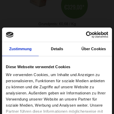
€329,00
*
Grundpreis: €0,68 / Kg
Pferdeeinstreu Ameco 24 Ballen – staubfrei Österreich
Zustimmung
Details
Über Cookies
🔥 Beliebteste Wahl
Diese Webseite verwendet Cookies
HINZUFÜGEN
Wir verwenden Cookies, um Inhalte und Anzeigen zu
personalisieren, Funktionen für soziale Medien anbieten
zu können und die Zugriffe auf unsere Website zu
analysieren. Außerdem geben wir Informationen zu Ihrer
Verwendung unserer Website an unsere Partner für
soziale Medien, Werbung und Analysen weiter. Unsere
Partner führen diese Informationen möglicherweise mit