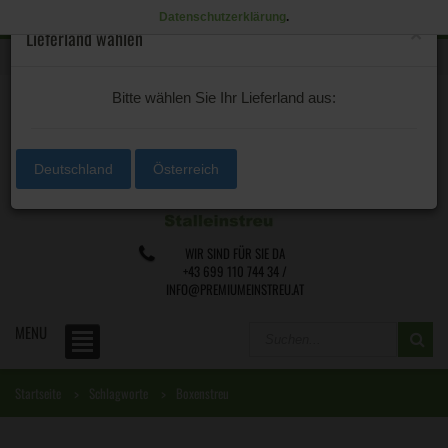
Datenschutzerklärung
.
×
Lieferland wählen
0 /
€0,00
Lieferland
Bitte wählen Sie Ihr Lieferland aus:
Deutschland
Österreich
WIR SIND FÜR SIE DA
+43 699 110 744 34 /
INFO@PREMIUMEINSTREU.AT
MENU
Startseite
Schlagworte
Boxenstreu