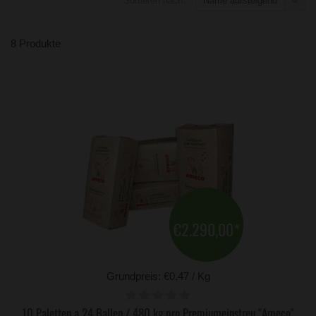
Sortieren nach:
Name aufsteigend
8 Produkte
€2.290,00
*
Grundpreis: €0,47 / Kg
10 Paletten a 24 Ballen / 480 kg pro Premiumeinstreu "Ameco"