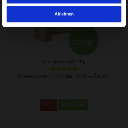
Ablehnen
€939,00
*
Grundpreis: €0,65 / Kg
Pferdeeinstreu Ameco 72 Ballen – Top Preis Österreich
HINZUFÜGEN