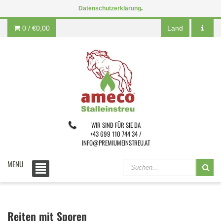
Datenschutzerklärung
.
0 /
€0,00
Land
WIR SIND FÜR SIE DA
+43 699 110 744 34 /
INFO@PREMIUMEINSTREU.AT
MENU
Reiten mit Sporen