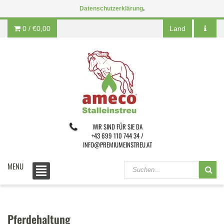
Datenschutzerklärung
.
0 /
€0,00
Land
WIR SIND FÜR SIE DA
+43 699 110 744 34 /
INFO@PREMIUMEINSTREU.AT
MENU
Pferdehaltung