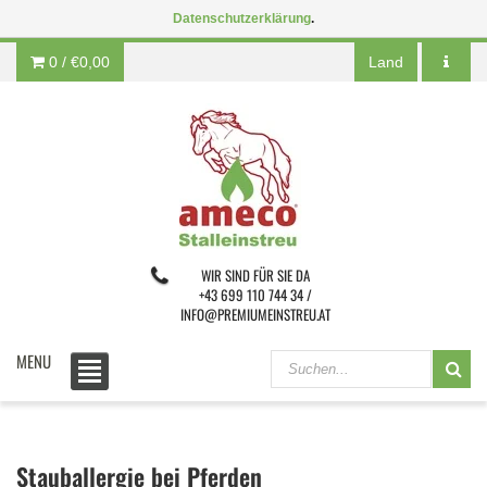
Datenschutzerklärung
.
0 /
€0,00
Land
WIR SIND FÜR SIE DA
+43 699 110 744 34 /
INFO@PREMIUMEINSTREU.AT
MENU
Stauballergie bei Pferden