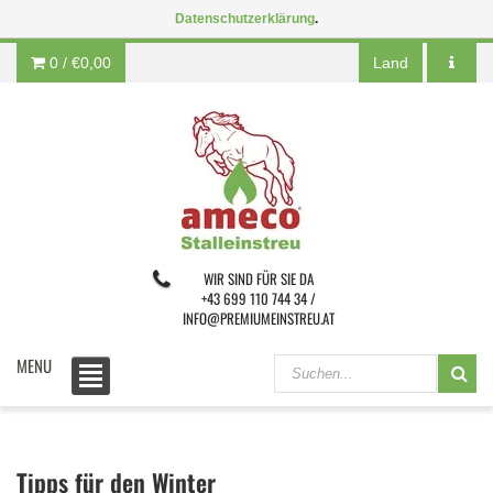
Datenschutzerklärung
.
0 /
€0,00
Land
WIR SIND FÜR SIE DA
+43 699 110 744 34 /
INFO@PREMIUMEINSTREU.AT
MENU
Tipps für den Winter